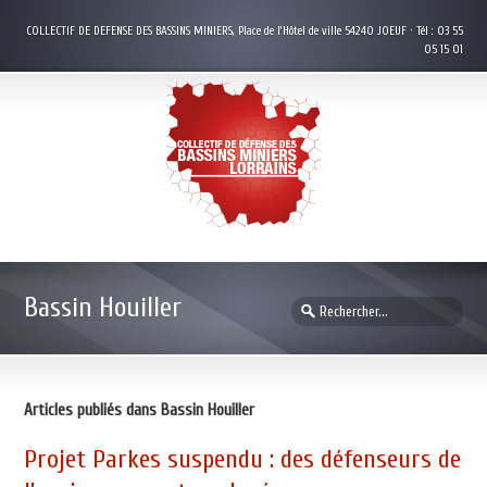
COLLECTIF DE DEFENSE DES BASSINS MINIERS, Place de l’Hôtel de ville 54240 JOEUF · Tél : 03 55
05 15 01
Bassin Houiller
Articles publiés dans Bassin Houiller
Projet Parkes suspendu : des défenseurs de