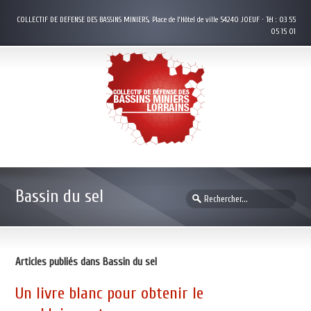
COLLECTIF DE DEFENSE DES BASSINS MINIERS, Place de l’Hôtel de ville 54240 JOEUF · Tél : 03 55
05 15 01
Bassin du sel
Articles publiés dans Bassin du sel
Un livre blanc pour obtenir le