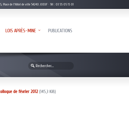
Place de l’Hôtel de ville 54240 JOEUF · Tél : 03 55 05 15 01
LOIS APRÈS-MINE
PUBLICATIONS
colloque de février 2012
(145,3 KiB)